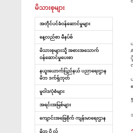
တ
မိသားစုများ
(ဝင်း
အတိုင်ပင်ခံဝန်ဆောင်မှုများ
ဒိုး
နေ့လည်စာ မီနပ်စ်
အသစ်
ပ
တွင်
မိသားစုများသို့ အစားအသောက်
A
ဖွင့်သည်)
ဝန်ဆောင်မှုပေးစာ
ပ
လ
နယူးယောက်ပြည်နယ် ပညာရေးဌာန
(ပြတင်းပေါက်
မိဘ ဒက်ရှ်ဘုတ်
ပ
အသစ်
၏
မူဝါဒ/ပုံစံများ
တွင်
ဖွင့်
ဒ
အရင်းအမြစ်များ
ထား)
သ
ကျောင်းအခြေစိုက် ကျန်းမာရေးဌာန
မိဘ ပို့ လ်