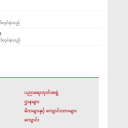
ဒ်လုပ်ခဲ့သည်
f
ဒ်လုပ်ခဲ့သည်
ပညာရေးဘုတ်အဖွဲ့
ဌာနများ
မိဘများနှင့် ကျောင်းသားများ
ကျောင်း