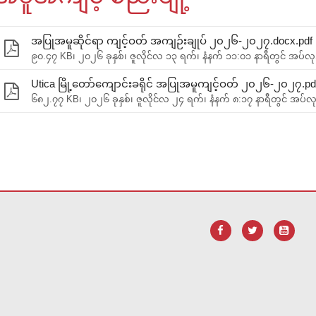
အပြုအမူဆိုင်ရာ ကျင့်ဝတ် အကျဉ်းချုပ် ၂၀၂၆-၂၀၂၇.docx.pdf
၉၀.၄၇ KB၊ ၂၀၂၆ ခုနှစ်၊ ဇူလိုင်လ ၁၃ ရက်၊ နံနက် ၁၁:၀၁ နာရီတွင် အပ်လု
Utica မြို့တော်ကျောင်းခရိုင် အပြုအမူကျင့်ဝတ် ၂၀၂၆-၂၀၂၇.pd
၆၈၂.၇၇ KB၊ ၂၀၂၆ ခုနှစ်၊ ဇူလိုင်လ ၂၄ ရက်၊ နံနက် ၈:၁၇ နာရီတွင် အပ်လု