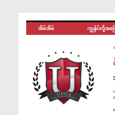
အိမ်အိမ်
ကျွန်ုပ်တို့အက
အ
ဟ
ခ
က