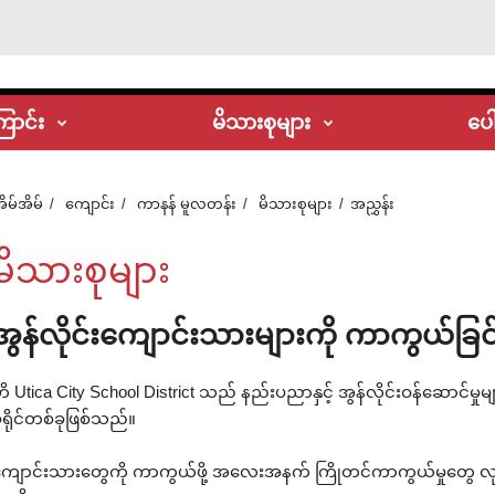
ြောင်း
မိသားစုများ
ပေါ
ိမ်အိမ်
ကျောင်း
ကာနန် မူလတန်း
မိသားစုများ
အညွှန်း
မိသားစုများ
အွန်လိုင်းကျောင်းသားများကို ကာကွယ်ခြင်
ိ Utica City School District သည် နည်းပညာနှင့် အွန်လိုင်းဝန်ဆောင်မှုမျာ
ရိုင်တစ်ခုဖြစ်သည်။
ျောင်းသားတွေကို ကာကွယ်ဖို့ အလေးအနက် ကြိုတင်ကာကွယ်မှုတွေ လုပ