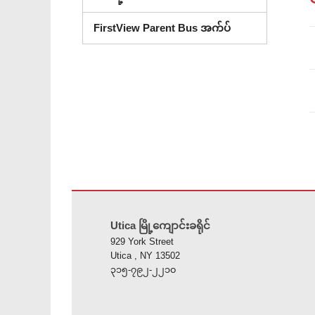
FirstView Parent Bus အက်ပ်
ဤ
ဆိုက်
Utica မြို့ကျောင်းခရိုင်
သည်
929 York Street
ပီ
Utica , NY 13502
ဒီ
၃၁၅-၇၉၂-၂၂၁၀
အ
က်