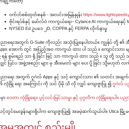
ချို့ကတော့
ဝက်ဘ်စစ်ထုတ်စနစ် - အလင်းအမြန်နှုန်း
https://www.lightspeedsy
ဗိုင်းရပ်စ်နှင့် မော်လ်ဝဲ ကာကွယ်ရေး– Cylance AI ကာကွယ်ရေးနှင့် M
NYSED Ed ဥပဒေ ၂D, COPPA နှင့် FERPA လိုက်နာမှု
ညာရေးအတွက် G-Suite ကိုလည်း အသုံးပြုနေပါတယ်။ ကျွန်ုပ် တို့ ၏ အီးမေး
pps အောက် တွင် အပြည့်အဝ ကာကွယ် ထား ပါ သည် ။ ကျောင်းသား များ ကိ
ို့ ရန် စွမ်းရည် သာ ရှိ ခြင်း ဖြင့် သာ ကာကွယ် ထား သည် ။ သူ တို့ 
ျှင် ပြင်ပ အဖွဲ့အစည်း များ မှ အီးမေးလ် များ ပေး ပို့ ခြင်း သို့မဟုတ် လက်ခံ ရ
ညာရေး အတွက် ဂူဂဲလ် Apps နှင့် သင့် ကျောင်းသား ၏ သတင်း အချ
 လုံခြုံ ရေး အကြောင်း ကို သင် ပိုမို သိ လို လျှင် ကျေးဇူးပြု ၍
ဂူဂဲလ် 
ီမှာ
ဒေတာ လုံခြုံရေး၊ ပွင့်လင်းမြင်သာမှု၊ နှင့် ပုဂ္ဂလိက လုံခြုံရေးပါ
င့်တွင်မေးခွန်းများရှိပါက ကျေးဇူးပြု၍ အခမဲ့ဆက်သွယ်ပါ။ Utica မြို့မက
အမူအကျင့် စည်းမျို့