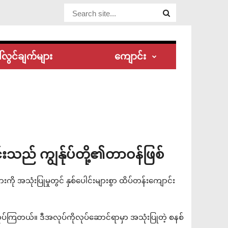
Website
Site
်လွင်ချက်များ
ကျောင်း
းသည် ကျွန်ုပ်တို့၏တာဝန်ဖြစ်
းကို အသုံးပြုမှုတွင် နှစ်ပေါင်းများစွာ ထိပ်တန်းကျောင်း
်ကြတယ်။ ဒီအလုပ်ကိုလုပ်ဆောင်ရာမှာ အသုံးပြုတဲ့ စနစ်