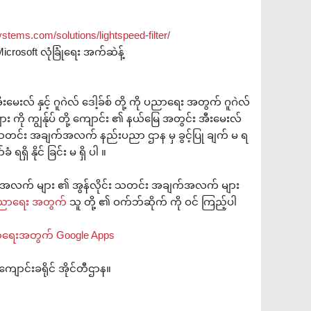
stems.com/solutions/lightspeed-filter/
icrosoft လုံခြုံရေး အက်ဆဲန့်
လ် နှင့် ဂူဂဲလ် ဒေါ့ခ်စ် တို့ ကို ပညာရေး အတွက် ဂူဂဲလ်
ု ကျွန်ုပ် တို့ ကျောင်း ၏ နယ်မြေ အတွင်း အီးမေးလ်
သည် သတင်း အချက်အလက် နည်းပညာ ဌာန မှ ခွင့်ပြု ချက် မ ရ
ရှိ နိုင် ခြင်း မ ရှိ ပါ ။
က်အလက် များ ၏ အွန်လိုင်း သတင်း အချက်အလက် များ
ပညာရေး အတွက်
သူ တို့ ၏ ဝက်ဘ်ဆိုက် ကို ဝင် ကြည့်ပါ
။ ပညာရေးအတွက် Google Apps
ျောင်းခရိုင် အိုင်တီဌာန။