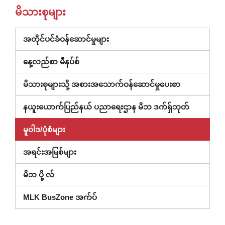
မိသားစုများ
(ဝင်း
အတိုင်ပင်ခံဝန်ဆောင်မှုများ
ဒိုး
နေ့လည်စာ မီနပ်စ်
အသစ်
တွင်
မိသားစုများသို့ အစားအသောက်ဝန်ဆောင်မှုပေးစာ
ဖွင့်သည်)
(ပြတင်းပေ
နယူးယောက်ပြည်နယ် ပညာရေးဌာန မိဘ ဒက်ရှ်ဘုတ်
အသစ်
မူဝါဒ/ပုံစံများ
တွင်
ဖွင့်
အရင်းအမြစ်များ
ထား)
မိဘ ပို့ လ်
MLK BusZone အက်ပ်