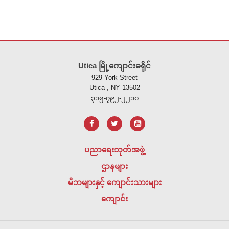
ဤ
ဆိုက်
Utica မြို့ကျောင်းခရိုင်
သည်
929 York Street
ပီ
Utica , NY 13502
ဒီ
၃၁၅-၇၉၂-၂၂၁၀
အ
က်
ဖ်
အသုံးပြု
ပညာရေးဘုတ်အဖွဲ့
၍
ဌာနများ
သတင်း
အချက်အလက်
မိဘများနှင့် ကျောင်းသားများ
များ
ကျောင်း
ကို
ထောက်ပံ့