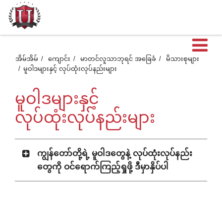
ဖွင
အိမ်အိမ်
ကျောင်း
မာတင်လူသာဘုရင် အခြေခံ
မိသားစုများ
မူဝါဒများနှင့် လုပ်ထုံးလုပ်နည်းများ
ထ
မူဝါဒများနှင့်
တဲ
လုပ်ထုံးလုပ်နည်းများ
အ
ကျွန်တော်တို့ရဲ့ မူဝါဒတွေနဲ့ လုပ်ထုံးလုပ်နည်း
တွေကို ဝင်ရောက်ကြည့်ရှုဖို့ ဒီမှာနှိပ်ပါ
စာ