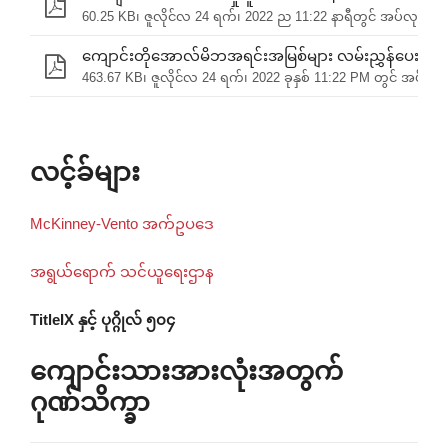
60.25 KB၊ ဇူလိုင်လ 24 ရက်၊ 2022 ည 11:22 နာရီတွင် အပ်လုဒ်လုပ
ကျောင်းတိုအောလ်မိဘအရင်းအမြစ်များ လမ်းညွှန်ပေးသည်
463.67 KB၊ ဇူလိုင်လ 24 ရက်၊ 2022 ခုနှစ် 11:22 PM တွင် အပ်လုဒ
လင့်ခ်များ
McKinney-Vento အက်ဥပဒေ
အရွယ်ရောက် သင်ယူရေးဌာန
TitleIX နှင့် ပုဂ္ဂိုလ် ၅၀၄
ကျောင်းသားအားလုံးအတွက်
ဂုဏ်သိက္ခာ