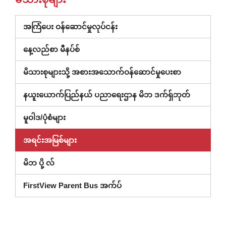
အကြံပေး ဝန်ဆောင်မှုလုပ်ငန်း
နေ့လည်စာ မီနပ်စ်
မိသားစုများသို့ အစားအသောက်ဝန်ဆောင်မှုပေးစာ
(ပြတင်းပေ
နယူးယောက်ပြည်နယ် ပညာရေးဌာန မိဘ ဒက်ရှ်ဘုတ်
အသစ်
မူဝါဒ/ပုံစံများ
တွင်
ဖွင့်
အရင်းအမြစ်များ
ထား)
မိဘ ပို့ လ်
FirstView Parent Bus အက်ပ်