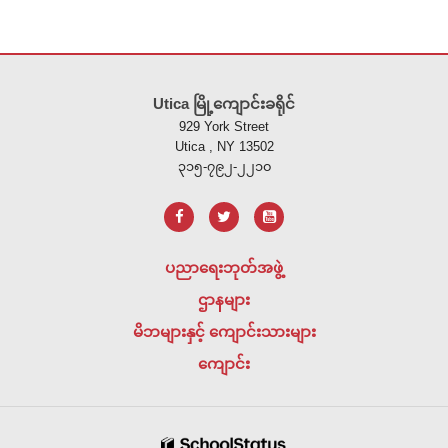
ဤ
ဆိုက်
Utica မြို့ကျောင်းခရိုင်
သည်
929 York Street
ပီ
Utica , NY 13502
ဒီ
၃၁၅-၇၉၂-၂၂၁၀
အ
က်
ဖ်
အသုံးပြု
ပညာရေးဘုတ်အဖွဲ့
၍
ဌာနများ
သတင်း
အချက်အလက်
မိဘများနှင့် ကျောင်းသားများ
များ
ကျောင်း
ကို
ထောက်ပံ့
ပေး
သည်