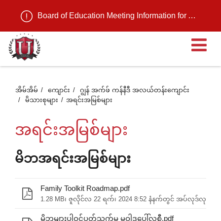
Board of Education Meeting Information for August 11, 2026
ဖွင
ထ
အိမ်အိမ်
ကျောင်း
ဂျွန် အက်ဖ် ကန်နီဒီ အလယ်တန်းကျောင်း
မိသားစုများ
အရင်းအမြစ်များ
တဲ
အရင်းအမြစ်များ
အ
မိဘအရင်းအမြစ်များ
စာ
Family Toolkit Roadmap.pdf
1.28 MB၊ ဇူလိုင်လ 22 ရက်၊ 2024 8:52 နံနက်တွင် အပ်လုဒ်လုပ်ခဲ့
မိဘများပါဝင်ပတ်သက်မှု မူဝါဒပေါ်လစီ.pdf