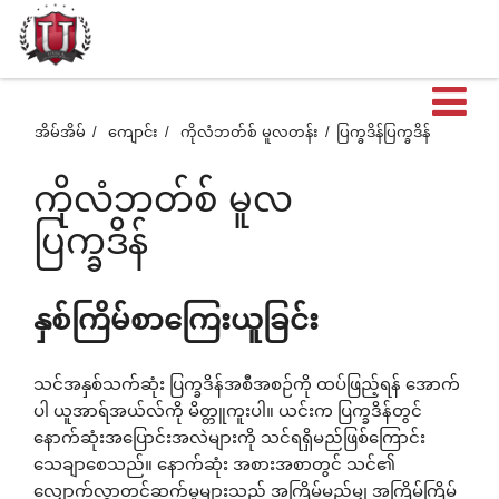
ဖွင
အိမ်အိမ်
ကျောင်း
ကိုလံဘတ်စ် မူလတန်း
ပြက္ခဒိန်ပြက္ခဒိန်
ထ
ကိုလံဘတ်စ် မူလ
ပြက္ခဒိန်
တဲ
နှစ်ကြိမ်စာကြေးယူခြင်း
အ
သင်အနှစ်သက်ဆုံး ပြက္ခဒိန်အစီအစဉ်ကို ထပ်ဖြည့်ရန် အောက်
စာ
ပါ ယူအာရ်အယ်လ်ကို မိတ္တူကူးပါ။ ယင်းက ပြက္ခဒိန်တွင်
နောက်ဆုံးအပြောင်းအလဲများကို သင်ရရှိမည်ဖြစ်ကြောင်း
သေချာစေသည်။ နောက်ဆုံး အစားအစာတွင် သင်၏
လျှောက်လွှာတင်ဆက်မှုများသည် အကြိမ်မည်မျှ အကြိမ်ကြိမ်