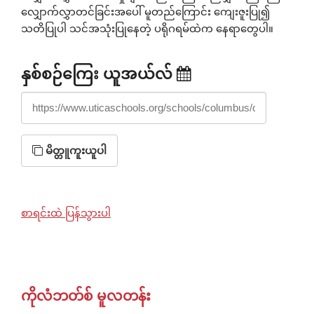
လျှောက်လွှာတင်ခြင်းအပေါ် မူတည်ကြောင်း ကျေးဇူးပြု၍
သတိပြုပါ သင်အသုံးပြုနေတဲ့ ပရိုဂရမ်ထဲက နေရာတွေပါ။
နှစ်စဉ်ကြေး ယူအယ်လ်
https://www.uticaschools.org/schools/columbus/calendar/feed/
မိတ္တူကူးယူပါ
စာရင်းထဲ ပြန်သွားပါ
ကိုလံဘတ်စ် မူလတန်း