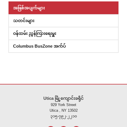
အဖြစ်အပျက်များ
သတင်းများ
ဝန်ထမ်း ညွှန်ကြားရေးမှူး
Columbus BusZone အက်ပ်
ဤ
ဆိုက်
Utica မြို့ကျောင်းခရိုင်
သည်
929 York Street
ပီ
Utica , NY 13502
ဒီ
၃၁၅-၇၉၂-၂၂၁၀
အ