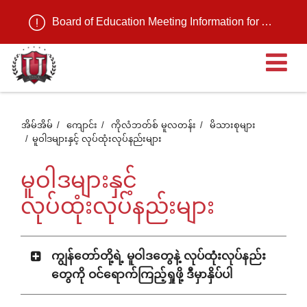
Board of Education Meeting Information for August 11, 2026
ဖွင
ထ
အိမ်အိမ်
ကျောင်း
ကိုလံဘတ်စ် မူလတန်း
မိသားစုများ
မူဝါဒများနှင့် လုပ်ထုံးလုပ်နည်းများ
တဲ
မူဝါဒများနှင့်
အ
လုပ်ထုံးလုပ်နည်းများ
စာ
ကျွန်တော်တို့ရဲ့ မူဝါဒတွေနဲ့ လုပ်ထုံးလုပ်နည်း
တွေကို ဝင်ရောက်ကြည့်ရှုဖို့ ဒီမှာနှိပ်ပါ