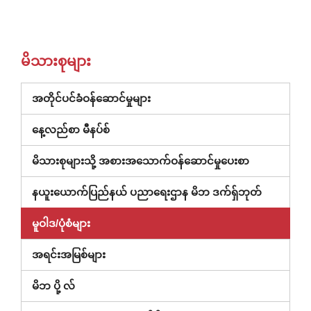
မိသားစုများ
(ဝင်း
အတိုင်ပင်ခံဝန်ဆောင်မှုများ
ဒိုး
နေ့လည်စာ မီနပ်စ်
အသစ်
တွင်
မိသားစုများသို့ အစားအသောက်ဝန်ဆောင်မှုပေးစာ
ဖွင့်သည်)
(ပြတင်းပေ
နယူးယောက်ပြည်နယ် ပညာရေးဌာန မိဘ ဒက်ရှ်ဘုတ်
အသစ်
မူဝါဒ/ပုံစံများ
တွင်
ဖွင့်
အရင်းအမြစ်များ
ထား)
မိဘ ပို့ လ်