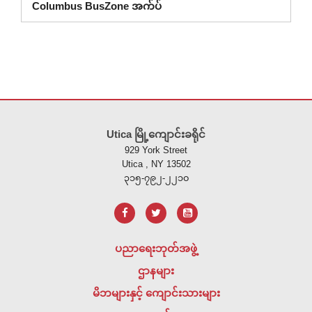
Columbus BusZone အက်ပ်
ဤ
ဆိုက်
Utica မြို့ကျောင်းခရိုင်
သည်
929 York Street
ပီ
Utica , NY 13502
ဒီ
၃၁၅-၇၉၂-၂၂၁၀
အ
က်
ဖ်
အသုံးပြု
ပညာရေးဘုတ်အဖွဲ့
၍
ဌာနများ
သတင်း
အချက်အလက်
မိဘများနှင့် ကျောင်းသားများ
များ