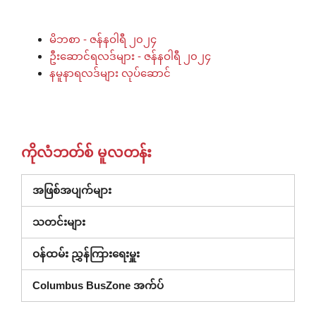
မိဘစာ - ဇန်နဝါရီ ၂၀၂၄
ဦးဆောင်ရလဒ်များ - ဇန်နဝါရီ ၂၀၂၄
နမူနာရလဒ်များ လုပ်ဆောင်
ကိုလံဘတ်စ် မူလတန်း
အဖြစ်အပျက်များ
သတင်းများ
ဝန်ထမ်း ညွှန်ကြားရေးမှူး
Columbus BusZone အက်ပ်