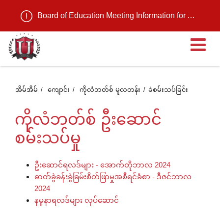
Board of Education Meeting Information for August 11, 2026
ဖွင
ထ
အိမ်အိမ်
ကျောင်း
ကိုလံဘတ်စ် မူလတန်း
ခဲစမ်းသပ်ခြင်း
တဲ
ကိုလံဘတ်စ် ဦးဆောင်
စမ်းသပ်မှု
အ
ဦးဆောင်ရလဒ်များ - အောက်တိုဘာလ 2024
ဓာတ်ခွဲခန်းခွဲခြမ်းစိတ်ဖြာမှုအစီရင်ခံစာ - ဒီဇင်ဘာလ
စာ
2024
နမူနာရလဒ်များ လုပ်ဆောင်