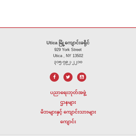
ဤ
ဆိုက်
Utica မြို့ကျောင်းခရိုင်
သည်
929 York Street
ပီ
Utica , NY 13502
ဒီ
၃၁၅-၇၉၂-၂၂၁၀
အ
က်
ဖ်
အသုံးပြု
ပညာရေးဘုတ်အဖွဲ့
၍
ဌာနများ
သတင်း
အချက်အလက်
မိဘများနှင့် ကျောင်းသားများ
များ
ကျောင်း
ကို
ထောက်ပံ့