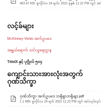
463.67 KB၊ ဇူလိုင်လ 24 ရက်၊ 2022 ခုနှစ် 11:22 PM တွင် အပ်လုဒ
လင့်ခ်များ
McKinney-Vento အက်ဥပဒေ
အရွယ်ရောက် သင်ယူရေးဌာန
TitleIX နှင့် ပုဂ္ဂိုလ် ၅၀၄
ကျောင်းသားအားလုံးအတွက်
ဂုဏ်သိက္ခာ
ဂုဏ်သိက္ခာ အက်ဥပဒေ ဘရိုရှာဘရိုချာ.pdf
1.1 MB၊ ဇူလိုင်လ 24 ရက် 2022 11:22 PM တွင် အပ်လုဒ်လုပ်ခဲ့သ