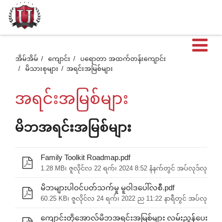
ဖွင
အိမ်အိမ်
ကျောင်း
ပရောတာ အထက်တန်းကျောင်း
မိသားစုများ
အရင်းအမြစ်များ
ထ
အရင်းအမြစ်များ
တဲ
မိဘအရင်းအမြစ်များ
အ
Family Toolkit Roadmap.pdf
1.28 MB၊ ဇူလိုင်လ 22 ရက်၊ 2024 8:52 နံနက်တွင် အပ်လုဒ်လုပ်ခဲ့
စာ
မိဘများပါဝင်ပတ်သက်မှု မူဝါဒပေါ်လစီ.pdf
60.25 KB၊ ဇူလိုင်လ 24 ရက်၊ 2022 ည 11:22 နာရီတွင် အပ်လုဒ်လုပ
ကျောင်းတိုအောလ်မိဘအရင်းအမြစ်များ လမ်းညွှန်ပေးသည်