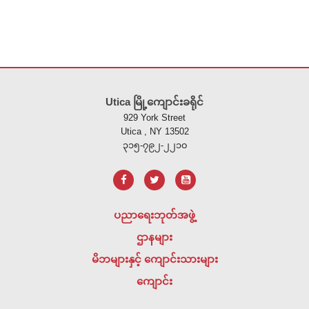
ဤ
ဆိုက်
Utica မြို့ကျောင်းခရိုင်
သည်
929 York Street
ပီ
Utica , NY 13502
ဒီ
၃၁၅-၇၉၂-၂၂၁၀
အ
က်
ဖ်
အသုံးပြု
ပညာရေးဘုတ်အဖွဲ့
၍
ဌာနများ
သတင်း
အချက်အလက်
မိဘများနှင့် ကျောင်းသားများ
များ
ကျောင်း
ကို
ထောက်ပံ့