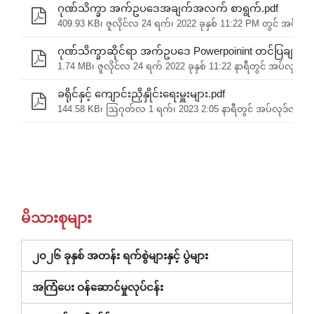
ဂုဏ်သိက္ခာ အက်ဥပဒေအချက်အလက် စာရွက်.pdf
409.93 KB၊ ဇူလိုင်လ 24 ရက်၊ 2022 ခုနှစ် 11:22 PM တွင် အပ်လုဒ
ဂုဏ်သိက္ခာဆိုင်ရာ အက်ဥပဒေ Powerpoinint တင်ပြချက်.p
1.74 MB၊ ဇူလိုင်လ 24 ရက် 2022 ခုနှစ် 11:22 နာရီတွင် အပ်လုဒ်လု
ခရိုင်နှင့် ကျောင်းညှိနှိုင်းရေးမှူးများ.pdf
144.58 KB၊ ဩဂုတ်လ 1 ရက်၊ 2023 2:05 နာရီတွင် အပ်လုဒ်လုပ်ခဲ
မိသားစုများ
၂၀၂၆ ခုနှစ် အတန်း ရက်စွဲများနှင့် ပွဲများ
အကြံပေး ဝန်ဆောင်မှုလုပ်ငန်း