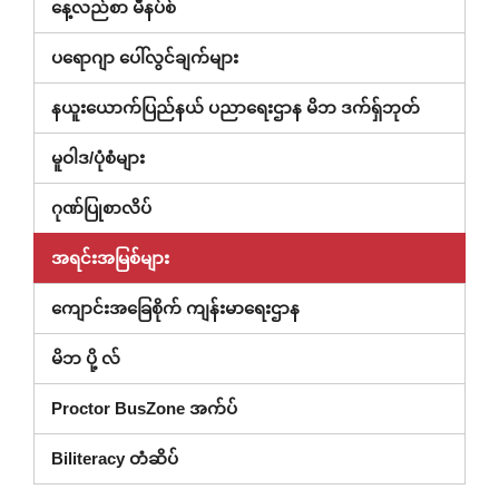
နေ့လည်စာ မီနပ်စ်
ပရောဂျာ ပေါ်လွင်ချက်များ
(ပြတင်းပေ
နယူးယောက်ပြည်နယ် ပညာရေးဌာန မိဘ ဒက်ရှ်ဘုတ်
အသစ်
မူဝါဒ/ပုံစံများ
တွင်
ဖွင့်
ဂုဏ်ပြုစာလိပ်
ထား)
အရင်းအမြစ်များ
ကျောင်းအခြေစိုက် ကျန်းမာရေးဌာန
မိဘ ပို့ လ်
Proctor BusZone အက်ပ်
Biliteracy တံဆိပ်