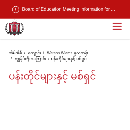
Board of Education Meeting Information for August 11, 2026
ဖွင
ထ
အိမ်အိမ်
ကျောင်း
Watson Wiams မူလတန်း
ကျွန်ုပ်တို့အကြောင်း
ပန်းတိုင်များနှင့် မစ်ရှင်
တဲ
ပန်းတိုင်များနှင့် မစ်ရှင်
အ
စာ