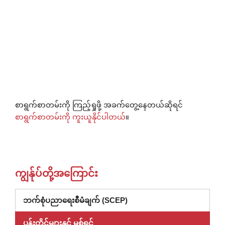
စာရွက်စာတမ်းကို ကြည့်ရှုဖို့ အခက်တွေ့နေတယ်ဆိုရင်
စာရွက်စာတမ်းကို ကူးယူနိုင်ပါတယ်
။
ကျွန်ုပ်တို့အကြောင်း
ဘက်စုံပညာရေးစီမံချက် (SCEP)
ပန်းတိုင်များနှင့် မစ်ရှင်