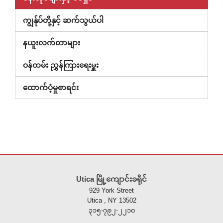
ကျွန်ုပ်တို့နှင့် ဆက်သွယ်ပါ
နယူးလက်တာများ
ဝန်ထမ်း ညွှန်ကြားရေးမှူး
(ဝင်း
ထောက်ပံ့မှုစာရင်း
ဒိုး
အသစ်
တွင်
ဖွင့်
ထား)
ဤ
ဆိုက်
Utica မြို့ကျောင်းခရိုင်
သည်
929 York Street
ပီ
Utica , NY 13502
ဒီ
၃၁၅-၇၉၂-၂၂၁၀
အ