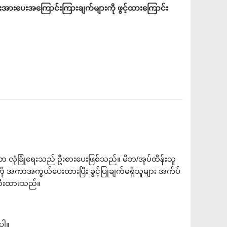
းအားပေးအကြောင်းကြားချက်များကို ဖွင့်ထားကြောင်း
ုံခြုံရေးသည် ဦးစားပေးဖြစ်သည်။ မိဘ/အုပ်ထိန်းသူ
ု အကာအကွယ်ပေးထားပြီး ခွင့်ပြုချက်မရှိသူများ အက်ပ်
ဆီးထားသည်။
ပါ။