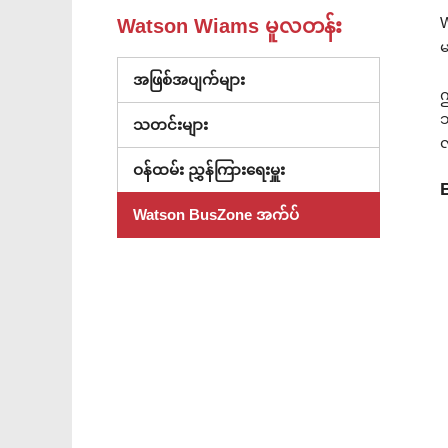
W
Watson Wiams မူလတန်း
မ
အဖြစ်အပျက်များ
ဤ
သ
သတင်းများ
လ
ဝန်ထမ်း ညွှန်ကြားရေးမှူး
Watson BusZone အက်ပ်