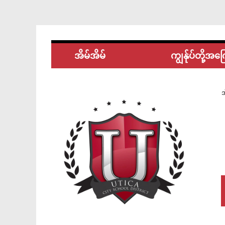
အိမ်အိမ်
ကျွန်ုပ်တို့အက
အ