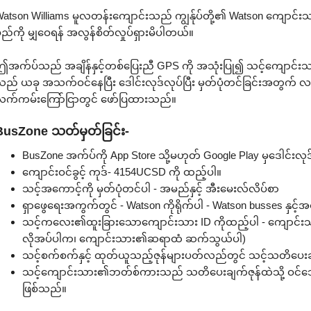
atson Williams မူလတန်းကျောင်းသည် ကျွန်ုပ်တို့၏ Watson ကျောင်
ည်ကို မျှဝေရန် အလွန်စိတ်လှုပ်ရှားမိပါတယ်။
အက်ပ်သည် အချိန်နှင့်တစ်ပြေးညီ GPS ကို အသုံးပြု၍ သင့်ကျောင်း
ည် ယခု အသက်ဝင်နေပြီး ဒေါင်းလုဒ်လုပ်ပြီး မှတ်ပုံတင်ခြင်းအတွက် လမ
က်ကမ်းကြော်ငြာတွင် ဖော်ပြထားသည်။
BusZone သတ်မှတ်ခြင်း-
BusZone အက်ပ်ကို App Store သို့မဟုတ် Google Play မှဒေါင်းလုဒ
ကျောင်းဝင်ခွင့် ကုဒ်- 4154UCSD ကို ထည့်ပါ။
သင့်အကောင့်ကို မှတ်ပုံတင်ပါ - အမည်နှင့် အီးမေးလ်လိပ်စာ
ရှာဖွေရေးအကွက်တွင် - Watson ကိုရိုက်ပါ - Watson busses နှင့်
သင့်ကလေး၏ထူးခြားသောကျောင်းသား ID ကိုထည့်ပါ - ကျောင်း
လိုအပ်ပါက၊ ကျောင်းသား၏ဆရာထံ ဆက်သွယ်ပါ)
သင့်စက်စက်နှင့် ထုတ်ယူသည့်ဇုန်များပတ်လည်တွင် သင့်သတိပေးချက
သင့်ကျောင်းသား၏ဘတ်စ်ကားသည် သတိပေးချက်ဇုန်ထဲသို့ ဝင်သ
ဖြစ်သည်။