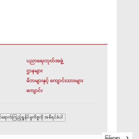
ပညာရေးဘုတ်အဖွဲ့
ဌာနများ
မိဘများနှင့် ကျောင်းသားများ
ကျောင်း
်ရောက်ကြည့်ရှုနိုင်မှုကိစ္စကို အစီရင်ခံပါ
မြန်မာစာ