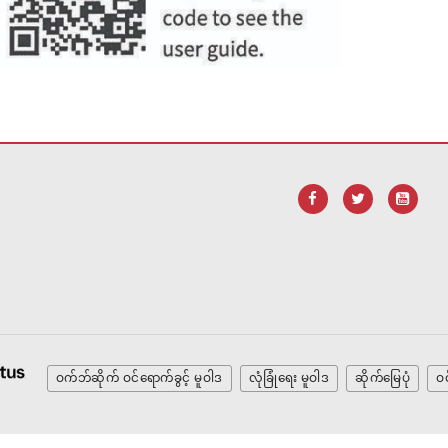
ဝက်ဘ်ဆိုက် ဝင်ရောက်ခွင့် မူဝါဒ
လုံခြုံရေး မူဝါဒ
ဆိုက်မြေပုံ
ဝင