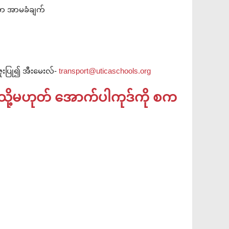
တာ အာမခံချက်
ူးပြု၍ အီးမေးလ်-
transport@uticaschools.org
 သို့မဟုတ် အောက်ပါကုဒ်ကို စက