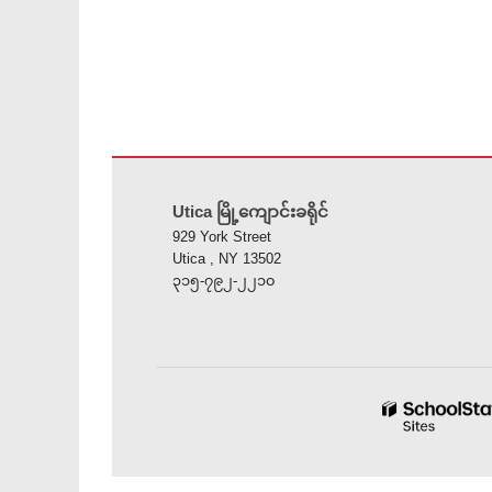
ဤ
ဆိုက်
Utica မြို့ကျောင်းခရိုင်
သည်
929 York Street
ပီ
Utica , NY 13502
ဒီ
၃၁၅-၇၉၂-၂၂၁၀
အ
က်
ဖ်
အသုံးပြု
၍
သတင်း
အချက်အလက်
များ