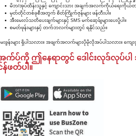
မိဘ/အုပ်ထိန်းသူနှင့် ကျောင်းသား အချက်အလက်ကိုယ်ရေးကိုယ်
မှတ်တိုင်တစ်ခုစီအတွက် စိတ်ကြိုက်ဇုန်များ ဖန်တီးပါ။
အီးမေးလ်သတိပေးချက်များနှင့် SMS မက်ဆေ့ခ်ျများပေးပို့ပါ။
စမတ်ဖုန်းများနှင့် တက်ဘလက်များတွင် ရနိုင်သည်။
ေးခွန်းများ ရှိပါသလား။ အချက်အလက်များပိုမိုလိုအပ်ပါသလား။ ကျေးဇ
အက်ပ်ကို ဤနေရာတွင် ဒေါင်းလုဒ်လုပ်ပါ
င်န်ဖတ်ပါ။