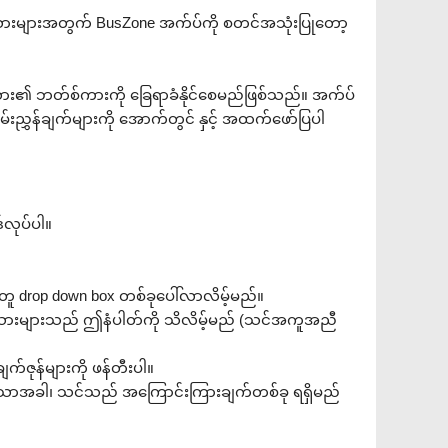
းသားများအတွက် BusZone အက်ပ်ကို စတင်အသုံးပြုတော့
သား၏ ဘတ်စ်ကားကို ခြေရာခံနိုင်စေမည်ဖြစ်သည်။ အက်ပ်
်းညွှန်ချက်များကို အောက်တွင် နှင့် အထက်ဖော်ပြပါ
်လုပ်ပါ။
အတူ drop down box တစ်ခုပေါ်လာလိမ့်မည်။
သားများသည် ဤနံပါတ်ကို သိလိမ့်မည် (သင်အကူအညီ
်ဇုန်များကို ဖန်တီးပါ။
ောအခါ၊ သင်သည် အကြောင်းကြားချက်တစ်ခု ရရှိမည်