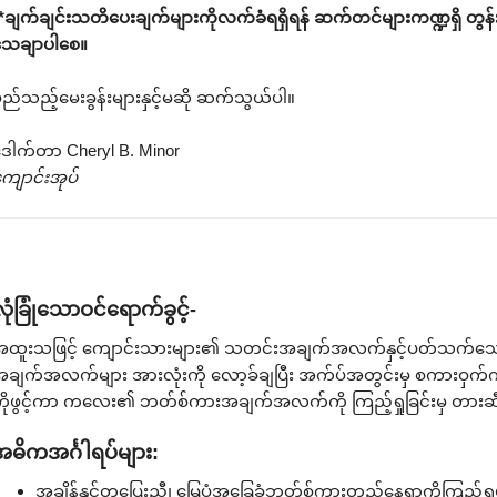
*ချက်ချင်းသတိပေးချက်များကိုလက်ခံရရှိရန် ဆက်တင်များကဏ္ဍရှိ တွန်
သေချာပါစေ။
ည်သည့်မေးခွန်းများနှင့်မဆို ဆက်သွယ်ပါ။
ေါက်တာ Cheryl B. Minor
ျောင်းအုပ်
ုံခြုံသောဝင်ရောက်ခွင့်-
ထူးသဖြင့် ကျောင်းသားများ၏ သတင်းအချက်အလက်နှင့်ပတ်သက်သော လ
ချက်အလက်များ အားလုံးကို လော့ခ်ချပြီး အက်ပ်အတွင်းမှ စကားဝှက်ကိ
ိုဖွင့်ကာ ကလေး၏ ဘတ်စ်ကားအချက်အလက်ကို ကြည့်ရှုခြင်းမှ တား
ဓိကအင်္ဂါရပ်များ:
အချိန်နှင့်တပြေးညီ၊ မြေပုံအခြေခံဘတ်စ်ကားတည်နေရာကိုကြည့်ရှု