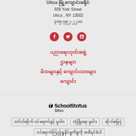
Utica မြို့ကျောင်းခရိုင်
သည်
929 York Street
ပီ
Utica , NY 13502
ဒီ
၃၁၅-၇၉၂-၂၂၁၀
အ
က်
ဖ်
အသုံးပြု
ပညာရေးဘုတ်အဖွဲ့
၍
ဌာနများ
သတင်း
အချက်အလက်
မိဘများနှင့် ကျောင်းသားများ
များ
ကျောင်း
ကို
ထောက်ပံ့
ပေး
သည်
၊
အ
ဝက်ဘ်ဆိုက် ဝင်ရောက်ခွင့် မူဝါဒ
လုံခြုံရေး မူဝါဒ
ဆိုက်မြေပုံ
ဒိုဘီ
ဝင်ရောက်ကြည့်ရှုနိုင်မှုကိစ္စကို အစီရင်ခံပါ
အက်