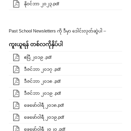
နိုဝင်ဘာ ၂၀၂၃.pdf
Past School Newsletters ကို ဒီမှာ ဒေါင်းလုတ်ဆွဲပါ –
ကူးယူရန် တစ်လကိုနှိပ်ပါ
ဧပြီ ၂၀၁၉ .pdf
ဒီဇင်ဘာ ၂၀၁၇ .pdf
ဒီဇင်ဘာ ၂၀၁၈ .pdf
ဒီဇင်ဘာ ၂၀၁၉ .pdf
ဖေဖော်ဝါရီ ၂၀၁၈.pdf
ဖေဖော်ဝါရီ ၂၀၁၉.pdf
ဖေဖော်ဝါရီ ၂၀၂၀ .pdf