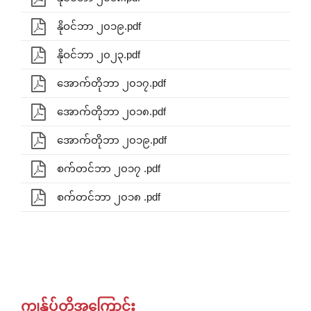
နိုဝင်ဘာ ၂၀၁၉.pdf
နိုဝင်ဘာ ၂၀၂၃.pdf
အောက်တိုဘာ ၂၀၁၇.pdf
အောက်တိုဘာ ၂၀၁၈.pdf
အောက်တိုဘာ ၂၀၁၉.pdf
စက်တင်ဘာ ၂၀၁၇ .pdf
စက်တင်ဘာ ၂၀၁၈ .pdf
ကျွန်ုပ်တို့အကြောင်း