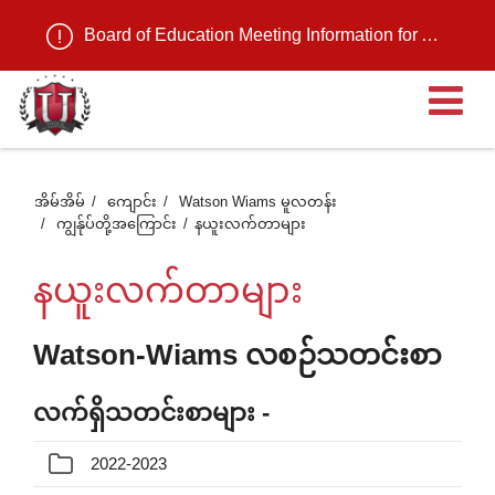
Board of Education Meeting Information for August 11, 2026
ဖွင
ထ
အိမ်အိမ်
ကျောင်း
Watson Wiams မူလတန်း
ကျွန်ုပ်တို့အကြောင်း
နယူးလက်တာများ
တဲ
နယူးလက်တာများ
အ
Watson-Wiams လစဉ်သတင်းစာ
စာ
လက်ရှိသတင်းစာများ -
2022-2023