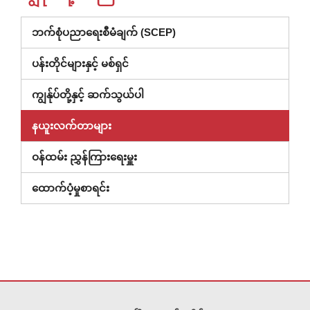
ဘက်စုံပညာရေးစီမံချက် (SCEP)
ပန်းတိုင်များနှင့် မစ်ရှင်
ကျွန်ုပ်တို့နှင့် ဆက်သွယ်ပါ
နယူးလက်တာများ
ဝန်ထမ်း ညွှန်ကြားရေးမှူး
(ဝင်း
ထောက်ပံ့မှုစာရင်း
ဒိုး
အသစ်
တွင်
ဖွင့်
ထား)
ဤ
ဆိုက်