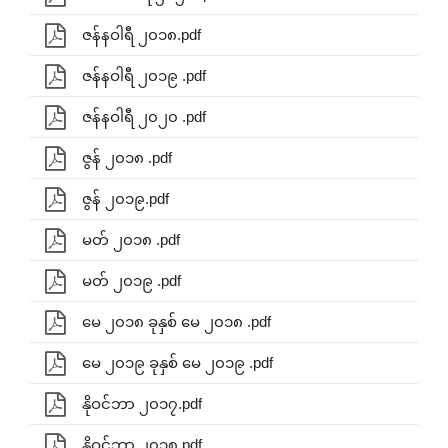
ဇန်နဝါရီ ၂၀၁၈.pdf
ဇန်နဝါရီ ၂၀၁၉ .pdf
ဇန်နဝါရီ ၂၀၂၀ .pdf
ဇွန် ၂၀၁၈ .pdf
ဇွန် ၂၀၁၉.pdf
မတ် ၂၀၁၈ .pdf
မတ် ၂၀၁၉ .pdf
မေ ၂၀၁၈ ခုနှစ် မေ ၂၀၁၈ .pdf
မေ ၂၀၁၉ ခုနှစ် မေ ၂၀၁၉ .pdf
နိုဝင်ဘာ ၂၀၁၇.pdf
နိုဝင်ဘာ ၂၀၁၈.pdf