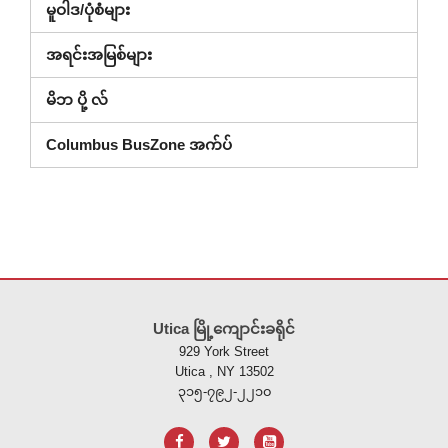
မူဝါဒ/ပုံစံများ
တွင်
ဖွင့်
အရင်းအမြစ်များ
ထား)
မိဘ ပို့ လ်
Columbus BusZone အက်ပ်
ဤ
ဆိုက်
Utica မြို့ကျောင်းခရိုင်
သည်
929 York Street
ပီ
Utica , NY 13502
ဒီ
၃၁၅-၇၉၂-၂၂၁၀
အ
က်