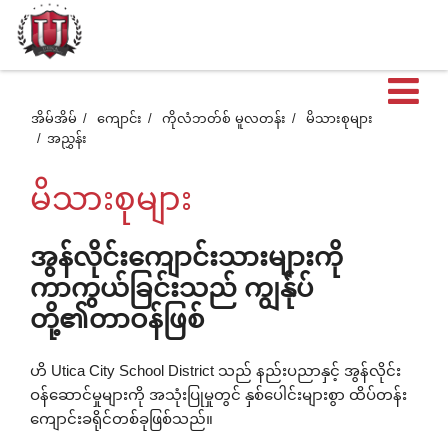
ဖွင
အိမ်အိမ်
ကျောင်း
ကိုလံဘတ်စ် မူလတန်း
မိသားစုများ
အညွှန်း
ထ
မိသားစုများ
တဲ
အွန်လိုင်းကျောင်းသားများကို
ကာကွယ်ခြင်းသည် ကျွန်ုပ်
အ
တို့၏တာဝန်ဖြစ်
စာ
ဟိ Utica City School District သည် နည်းပညာနှင့် အွန်လိုင်း
ဝန်ဆောင်မှုများကို အသုံးပြုမှုတွင် နှစ်ပေါင်းများစွာ ထိပ်တန်း
ကျောင်းခရိုင်တစ်ခုဖြစ်သည်။