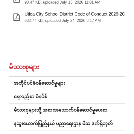
90.47 KB, uploaded July 13, 2026 11:01 AM
Utica City School District Code of Conduct 2026-2027.p
682.77 KB, uploaded July 24, 2026 8:17 AM
မိသားစုများ
(ဝင်း
အတိုင်ပင်ခံဝန်ဆောင်မှုများ
ဒိုး
နေ့လည်စာ မီနပ်စ်
အသစ်
တွင်
မိသားစုများသို့ အစားအသောက်ဝန်ဆောင်မှုပေးစာ
ဖွင့်သည်)
(ပြတင်းပေ
နယူးယောက်ပြည်နယ် ပညာရေးဌာန မိဘ ဒက်ရှ်ဘုတ်
အသစ်