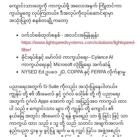
ကျောင်းသားတွေကို ကာကွယ်ဖို့ အလေးအနက် ကြိုတင်ကာ
ကွယ်မှုတွေ လုပ်ကြတယ်။ ဒီအလုပ်ကိုလုပ်ဆောင်ရာမှာ
အသုံးပြုတဲ့ စနစ်တချို့ကတော့
ဝက်ဘ်စစ်ထုတ်စနစ် - အလင်းအမြန်နှုန်း
https://www.lightspeedsystems.com/solutions/lightspeed-
filter/
ဗိုင်းရပ်စ်နှင့် မော်လ်ဝဲ ကာကွယ်ရေး– Cylance AI
ကာကွယ်ရေးနှင့် Microsoft လုံခြုံရေး အက်ဆဲန့်
NYSED Ed ဥပဒေ ၂D, COPPA နှင့် FERPA လိုက်နာမှု
ပညာရေးအတွက် G-Suite ကိုလည်း အသုံးပြုနေပါတယ်။
ကျွန်ုပ် တို့ ၏ အီးမေးလ် နှင့် ဂူဂဲလ် ဒေါ့ခ်စ် တို့ ကို ပညာရေး
အတွက် ဂူဂဲလ် Apps အောက် တွင် အပြည့်အဝ ကာကွယ် ထား
ပါ သည် ။ ကျောင်းသား များ ကို ကျွန်ုပ် တို့ ကျောင်း ၏
နယ်မြေ အတွင်း အီးမေးလ် ပို့ ရန် စွမ်းရည် သာ ရှိ ခြင်း ဖြင့် သာ
ကာကွယ် ထား သည် ။ သူ တို့ သည် သတင်း အချက်အလက်
နည်းပညာ ဌာန မှ ခွင့်ပြု ချက် မ ရ လျှင် ပြင်ပ အဖွဲ့အစည်း