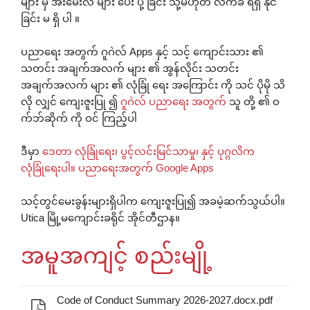
များ မှ အီးမေးလ် များ ပေး ပို့ ခြင်း သို့မဟုတ် လက်ခံ ရရှိ နိုင်
ခြင်း မ ရှိ ပါ ။
ပညာရေး အတွက် ဂူဂဲလ် Apps နှင့် သင့် ကျောင်းသား ၏
သတင်း အချက်အလက် များ ၏ အွန်လိုင်း သတင်း
အချက်အလက် များ ၏ လုံခြုံ ရေး အကြောင်း ကို သင် ပိုမို သိ
လို လျှင် ကျေးဇူးပြု ၍
ဂူဂဲလ် ပညာရေး အတွက်
သူ တို့ ၏ ဝ
က်ဘ်ဆိုက် ကို ဝင် ကြည့်ပါ
ဒီမှာ
ဒေတာ လုံခြုံရေး၊ ပွင့်လင်းမြင်သာမှု၊ နှင့် ပုဂ္ဂလိက
လုံခြုံရေးပါ။ ပညာရေးအတွက် Google Apps
သင့်တွင်မေးခွန်းများရှိပါက ကျေးဇူးပြု၍ အခမဲ့ဆက်သွယ်ပါ။
Utica မြို့မကျောင်းခရိုင် အိုင်တီဌာန။
အမူအကျင့် စည်းမျို့
Code of Conduct Summary 2026-2027.docx.pdf