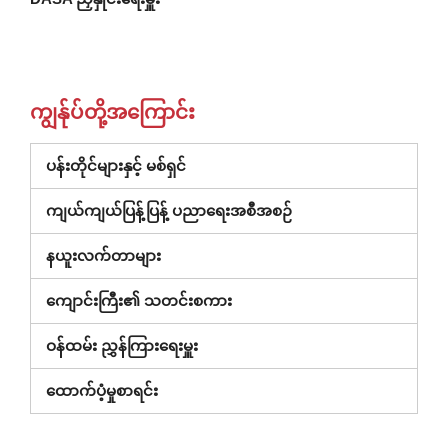
ကျွန်ုပ်တို့အကြောင်း
ပန်းတိုင်များနှင့် မစ်ရှင်
ကျယ်ကျယ်ပြန့်ပြန့် ပညာရေးအစီအစဉ်
နယူးလက်တာများ
ကျောင်းကြီး၏ သတင်းစကား
ဝန်ထမ်း ညွှန်ကြားရေးမှူး
(ဝင်း
ထောက်ပံ့မှုစာရင်း
ဒိုး
အသစ်