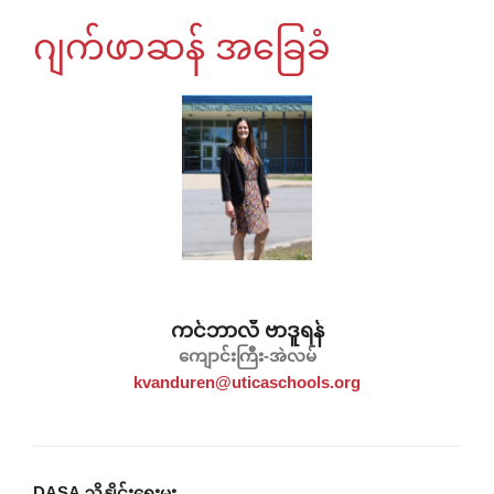
ဂျက်ဖာဆန် အခြေခံ
ကင်ဘာလီ ဗာဒူရန်
ကျောင်းကြီး-အဲလမ်
kvanduren@uticaschools.org
DASA ညှိနှိုင်းရေးမှူး