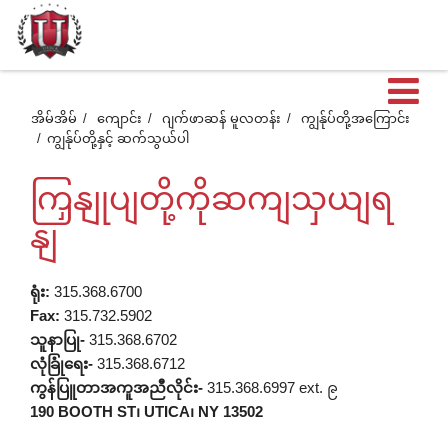
ဖွင
အိမ်အိမ်
ကျောင်း
ဂျက်ဖာဆန် မူလတန်း
ကျွန်ုပ်တို့အကြောင်း
ကျွန်ုပ်တို့နှင့် ဆက်သွယ်ပါ
ထ
ကြှနျုပျတို့ကိုဆကျသှယျရ
တဲ
နျ
အ
ရုံး:
315.368.6700
Fax:
315.732.5902
သူနာပြု-
315.368.6702
စာ
လုံခြုံရေး-
315.368.6712
ကွန်ပြူတာအကူအညီလိုင်း-
315.368.6997 ext. ၉
190 BOOTH ST၊ UTICA၊ NY 13502