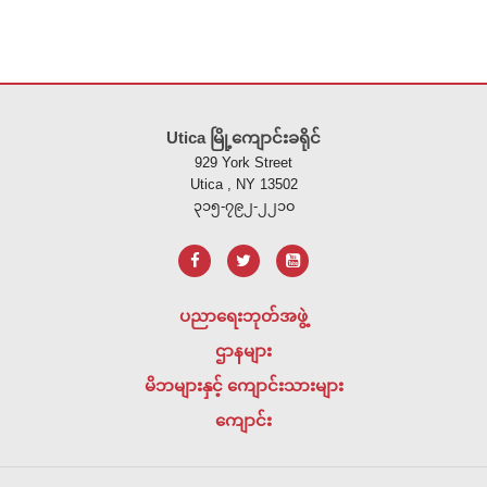
တွင်
ဖွင့်
ထား)
ဤ
ဆိုက်
Utica မြို့ကျောင်းခရိုင်
သည်
929 York Street
ပီ
Utica , NY 13502
ဒီ
၃၁၅-၇၉၂-၂၂၁၀
အ
က်
ဖ်
အသုံးပြု
ပညာရေးဘုတ်အဖွဲ့
၍
ဌာနများ
သတင်း
အချက်အလက်
မိဘများနှင့် ကျောင်းသားများ
များ
ကျောင်း
ကို
ထောက်ပံ့
ပေး