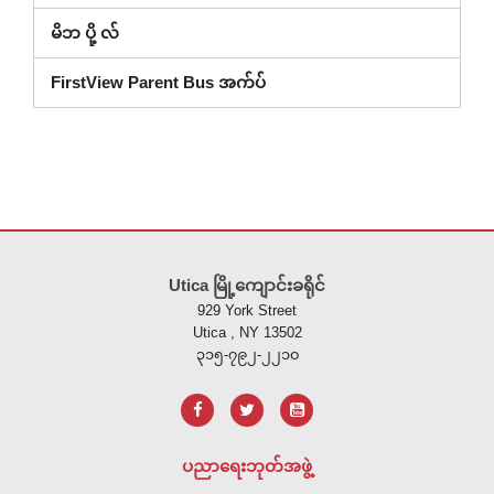
မိဘ ပို့ လ်
FirstView Parent Bus အက်ပ်
ဤ
ဆိုက်
Utica မြို့ကျောင်းခရိုင်
သည်
929 York Street
ပီ
Utica , NY 13502
ဒီ
၃၁၅-၇၉၂-၂၂၁၀
အ
က်
ဖ်
အသုံးပြု
ပညာရေးဘုတ်အဖွဲ့
၍