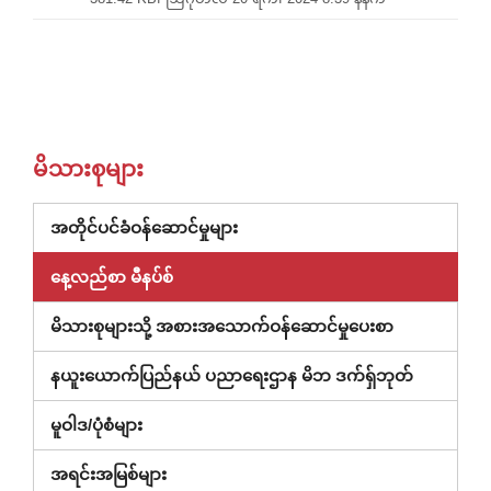
မိသားစုများ
(ဝင်း
အတိုင်ပင်ခံဝန်ဆောင်မှုများ
ဒိုး
နေ့လည်စာ မီနပ်စ်
အသစ်
တွင်
မိသားစုများသို့ အစားအသောက်ဝန်ဆောင်မှုပေးစာ
ဖွင့်သည်)
(ပြတင်းပေ
နယူးယောက်ပြည်နယ် ပညာရေးဌာန မိဘ ဒက်ရှ်ဘုတ်
အသစ်
မူဝါဒ/ပုံစံများ
တွင်
ဖွင့်
အရင်းအမြစ်များ
ထား)