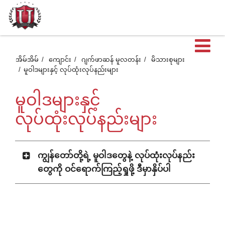
ဖွင
အိမ်အိမ်
ကျောင်း
ဂျက်ဖာဆန် မူလတန်း
မိသားစုများ
မူဝါဒများနှင့် လုပ်ထုံးလုပ်နည်းများ
ထ
မူဝါဒများနှင့်
တဲ
လုပ်ထုံးလုပ်နည်းများ
အ
ကျွန်တော်တို့ရဲ့ မူဝါဒတွေနဲ့ လုပ်ထုံးလုပ်နည်း
တွေကို ဝင်ရောက်ကြည့်ရှုဖို့ ဒီမှာနှိပ်ပါ
စာ