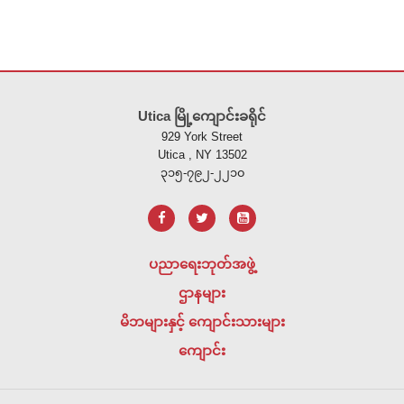
ဤ
ဆိုက်
Utica မြို့ကျောင်းခရိုင်
သည်
929 York Street
ပီ
Utica , NY 13502
ဒီ
၃၁၅-၇၉၂-၂၂၁၀
အ
က်
ဖ်
အသုံးပြု
ပညာရေးဘုတ်အဖွဲ့
၍
ဌာနများ
သတင်း
အချက်အလက်
မိဘများနှင့် ကျောင်းသားများ
များ
ကျောင်း
ကို
ထောက်ပံ့