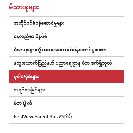
မိသားစုများ
(ဝင်း
အတိုင်ပင်ခံဝန်ဆောင်မှုများ
ဒိုး
နေ့လည်စာ မီနပ်စ်
အသစ်
တွင်
မိသားစုများသို့ အစားအသောက်ဝန်ဆောင်မှုပေးစာ
ဖွင့်သည်)
(ပြတင်းပေ
နယူးယောက်ပြည်နယ် ပညာရေးဌာန မိဘ ဒက်ရှ်ဘုတ်
အသစ်
မူဝါဒ/ပုံစံများ
တွင်
ဖွင့်
အရင်းအမြစ်များ
ထား)
မိဘ ပို့ လ်
FirstView Parent Bus အက်ပ်