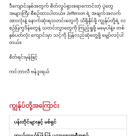
ဒီကျောင်းနှစ်အတွက် စိတ်လှုပ်ရှားစရာကောင်းတဲ့ ပွဲတွေ
အများကြီး စီစဉ်ထားပါတယ်။ Jefferson ရဲ့ အချက်အလက်
အားလုံးနဲ့ နောက်ဆုံးရသတင်းတွေကို သိရှိနိုင်ဖို့ ကျွန်ုပ်တို့ရဲ့ လ
စဉ်ပြက္ခဒိန်တွေနဲ့ သတင်းလွှာတွေကို ကြည့်ရှုဖို့ မမေ့ပါနဲ့။ တစ်
နှစ်ပတ်လုံး ကျောင်းမှာ သင့်ကို ပြန်လည်ဆုံတွေ့ဖို့ မျှော်လင့်ပါ
တယ်။
စိတ်ရင်းမှန်ဖြင့်
ကင်ဘာလီ ဗန်ဒူးရယ်
ကျွန်ုပ်တို့အကြောင်း
ပန်းတိုင်များနှင့် မစ်ရှင်
ကျယ်ကျယ်ပြန့်ပြန့် ပညာရေးအစီအစဉ်