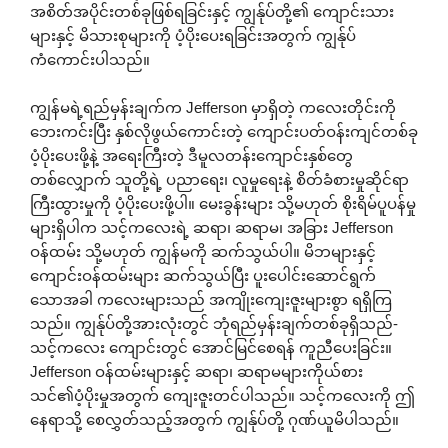
အစိတ်အပိုင်းတစ်ခုဖြစ်ရခြင်းနှင့် ကျွန်ုပ်တို့၏ ကျောင်းသား
များနှင့် မိသားစုများကို ပံ့ပိုးပေးရခြင်းအတွက် ကျွန်ုပ်
ကံကောင်းပါသည်။
ကျွန်မရဲ့ရည်မှန်းချက်က Jefferson မှာရှိတဲ့ ကလေးတိုင်းကို
ဘေးကင်းပြီး နှစ်လိုဖွယ်ကောင်းတဲ့ ကျောင်းပတ်ဝန်းကျင်တစ်ခု
ပံ့ပိုးပေးဖို့နဲ့ အရေးကြီးတဲ့ ဒီမူလတန်းကျောင်းနှစ်တွေ
တစ်လျှောက် သူတို့ရဲ့ ပညာရေး၊ လူမှုရေးနဲ့ စိတ်ခံစားမှုဆိုင်ရာ
ကြီးထွားမှုကို ပံ့ပိုးပေးဖို့ပါ။ မေးခွန်းများ သို့မဟုတ် စိုးရိမ်ပူပန်မှု
များရှိပါက သင့်ကလေးရဲ့ ဆရာ၊ ဆရာမ၊ အခြား Jefferson
ဝန်ထမ်း သို့မဟုတ် ကျွန်မကို ဆက်သွယ်ပါ။ မိဘများနှင့်
ကျောင်းဝန်ထမ်းများ ဆက်သွယ်ပြီး ပူးပေါင်းဆောင်ရွက်
သောအခါ ကလေးများသည် အကျိုးကျေးဇူးများစွာ ရရှိကြ
သည်။ ကျွန်ုပ်တို့အားလုံးတွင် ဘုံရည်မှန်းချက်တစ်ခုရှိသည်-
သင့်ကလေး ကျောင်းတွင် အောင်မြင်စေရန် ကူညီပေးခြင်း။
Jefferson ဝန်ထမ်းများနှင့် ဆရာ၊ ဆရာမများကိုယ်စား
သင်၏ပံ့ပိုးမှုအတွက် ကျေးဇူးတင်ပါသည်။ သင့်ကလေးကို ဤ
နေရာသို့ စေလွှတ်သည့်အတွက် ကျွန်ုပ်တို့ ဂုဏ်ယူမိပါသည်။