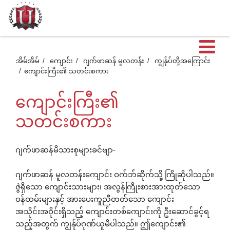
ဖွင
အိမ်အိမ်
ကျောင်း
ဂျက်ဖာဆန် မူလတန်း
ကျွန်ုပ်တို့အကြောင်း
ကျောင်းကြီး၏ သတင်းစကား
ထ
ကျောင်းကြီး၏
တဲ
သတင်းစကား
အ
ဂျက်ဖာဆန်မိသားစုများခင်ဗျာ-
ဂျက်ဖာဆန် မူလတန်းကျောင်း ဝက်ဘ်ဆိုက်သို့ ကြိုဆိုပါသည်။
စာ
ဇွဲရှိသော ကျောင်းသားများ၊ အလွန်ကြိုးစားအားထုတ်သော
ဝန်ထမ်းများနှင့် အားပေးကူညီတတ်သော ကျောင်း
အသိုင်းအဝိုင်းရှိသည့် ကျောင်းတစ်ကျောင်းကို ဦးဆောင်ခွင့်ရ
သည့်အတွက် ကျွန်ုပ်ဂုဏ်ယူမိပါသည်။ ဤကျောင်း၏