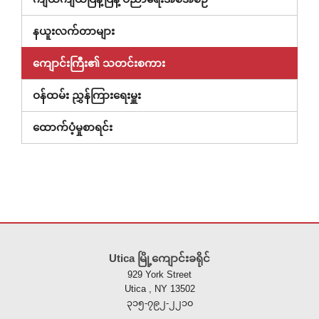
နယူးလက်တာများ
ကျောင်းကြီး၏ သတင်းစကား
ဝန်ထမ်း ညွှန်ကြားရေးမှူး
(ဝင်း
ထောက်ပံ့မှုစာရင်း
ဒိုး
အသစ်
တွင်
ဖွင့်
ထား)
ဤ
ဆိုက်
Utica မြို့ကျောင်းခရိုင်
သည်
929 York Street
ပီ
Utica , NY 13502
ဒီ
၃၁၅-၇၉၂-၂၂၁၀
အ