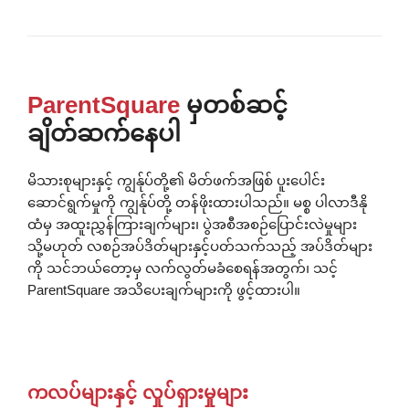
ParentSquare
မှတစ်ဆင့်
ချိတ်ဆက်နေပါ
မိသားစုများနှင့် ကျွန်ုပ်တို့၏ မိတ်ဖက်အဖြစ် ပူးပေါင်း
ဆောင်ရွက်မှုကို ကျွန်ုပ်တို့ တန်ဖိုးထားပါသည်။ မစ္စ ပါလာဒီနို
ထံမှ အထူးညွှန်ကြားချက်များ၊ ပွဲအစီအစဉ်ပြောင်းလဲမှုများ
သို့မဟုတ် လစဉ်အပ်ဒိတ်များနှင့်ပတ်သက်သည့် အပ်ဒိတ်များ
ကို သင်ဘယ်တော့မှ လက်လွတ်မခံစေရန်အတွက်၊ သင့်
ParentSquare အသိပေးချက်များကို ဖွင့်ထားပါ။
ကလပ်များနှင့် လှုပ်ရှားမှုများ