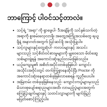
ဘာကြောင့် ပါဝင်သင့်တာလဲ။
သင့်ရဲ့ "အရာ" ကို ရှာဖွေပါ- ဒီအချိန်ကို သင်နှစ်သက်တဲ့
အရာကို စူးစမ်းလေ့လာဖို့၊ အတွေ့အကြုံအသစ်တွေ ရယူ
ဖို့နဲ့ အနာဂတ်အတွက် ပြင်ဆင်ဖို့ အသုံးပြုပါ။
သင့်လူများနှင့်တွေ့ဆုံပါ- ကလပ်များနှင့် အသင်း
များသည် သင့်စိတ်ဝင်စားမှုများကို မျှဝေသော မိတ်ဆွေ
သစ်များဖွဲ့ရန် အကောင်းဆုံးနည်းလမ်းဖြစ်သည်။
ယဉ်ကျေးမှု၏ အစိတ်အပိုင်းတစ်ခုဖြစ်ပါ- ကျောင်း
အသိုင်းအဝိုင်းတွင် တက်ကြွစွာနေထိုင်ပြီး Proctor ကို
အကောင်းဆုံးနေရာတစ်ခုဖြစ်လာစေရန် ကူညီပေးပါ။
အမြဲတမ်း တစ်ခုခုဖြစ်နေသည်- ကျောင်းကပွဲများမှသည်
မိသားစုပျော်စရာညများအထိ၊ လာမည့်ပွဲများအတွက်
ကြေငြာချက်များနှင့် သတင်းလွှာများကို မျက်ခြည်
မပြတ်စောင့်ကြည့်ပါ။