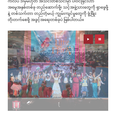
ကလပ် ဒါမှမဟုတ် အသင်းတစ်သင်းမှာ ပါဝင်ခြင်းဟာ
အမွေအနှစ်တစ်ခု တည်ဆောက်ဖို့၊ သင့်အဖွဲ့သားတွေကို ရှာဖွေဖို့
နဲ့ တစ်သက်တာ တည်တံ့မယ့် ကျွမ်းကျင်မှုတွေကို ဖွံ့ဖြိုး
တိုးတက်စေဖို့ အခွင့်အရေးတစ်ခုပဲ ဖြစ်ပါတယ်။
Play
Pause