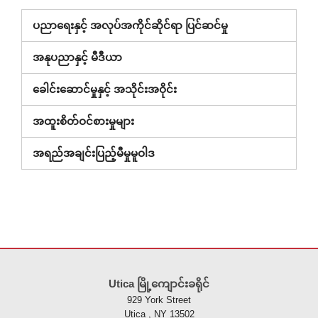
ပညာရေးနှင့် အလုပ်အကိုင်ဆိုင်ရာ ပြင်ဆင်မှု
အနုပညာနှင့် မီဒီယာ
ခေါင်းဆောင်မှုနှင့် အသိုင်းအဝိုင်း
အထူးစိတ်ဝင်စားမှုများ
အရည်အချင်းပြည့်မီမှုမူဝါဒ
ဤ
ဆိုက်
Utica မြို့ကျောင်းခရိုင်
သည်
929 York Street
ပီ
Utica , NY 13502