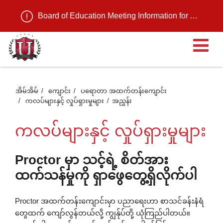
Board of Education Meeting Information for August 11, 2026
ဖွင
ထ
အိမ်အိမ်
ကျောင်း
ပရောတာ အထက်တန်းကျောင်း
ကလပ်များနှင့် လှုပ်ရှားမှုများ
အညွှန်း
တဲ
ကလပ်များနှင့် လှုပ်ရှားမှုများ
အ
Proctor မှာ သင့်ရဲ့ စိတ်အား
ထက်သန်မှုကို ရှာဖွေတွေ့ရှိလိုက်ပါ
စာ
Proctor အထက်တန်းကျောင်းမှာ ပညာရေးဟာ စာသင်ခန်းနံရံ
တွေထက် ကျော်လွန်တယ်လို့ ကျွန်ုပ်တို့ ယုံကြည်ပါတယ်။