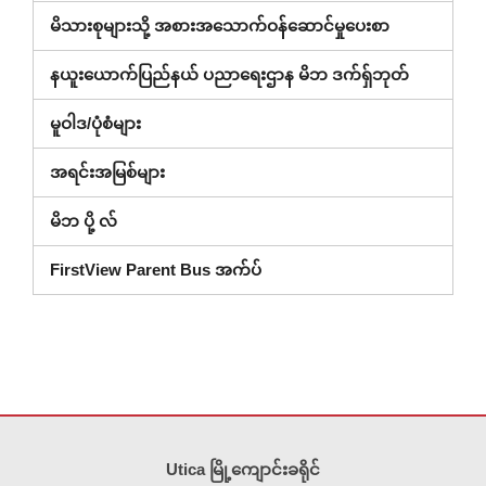
တွင်
မိသားစုများသို့ အစားအသောက်ဝန်ဆောင်မှုပေးစာ
ဖွင့်သည်)
(ပြတင်းပေ
နယူးယောက်ပြည်နယ် ပညာရေးဌာန မိဘ ဒက်ရှ်ဘုတ်
အသစ်
မူဝါဒ/ပုံစံများ
တွင်
ဖွင့်
အရင်းအမြစ်များ
ထား)
မိဘ ပို့ လ်
FirstView Parent Bus အက်ပ်
ဤ
ဆိုက်
Utica မြို့ကျောင်းခရိုင်
သည်