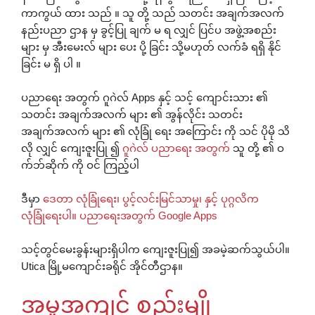
ကာကွယ် ထား သည် ။ သူ တို့ သည် သတင်း အချက်အလက်
နည်းပညာ ဌာန မှ ခွင့်ပြု ချက် မ ရ လျှင် ပြင်ပ အဖွဲ့အစည်း
များ မှ အီးမေးလ် များ ပေး ပို့ ခြင်း သို့မဟုတ် လက်ခံ ရရှိ နိုင်
ခြင်း မ ရှိ ပါ ။
ပညာရေး အတွက် ဂူဂဲလ် Apps နှင့် သင့် ကျောင်းသား ၏
သတင်း အချက်အလက် များ ၏ အွန်လိုင်း သတင်း
အချက်အလက် များ ၏ လုံခြုံ ရေး အကြောင်း ကို သင် ပိုမို သိ
လို လျှင် ကျေးဇူးပြု ၍
ဂူဂဲလ် ပညာရေး အတွက်
သူ တို့ ၏ ဝ
က်ဘ်ဆိုက် ကို ဝင် ကြည့်ပါ
ဒီမှာ
ဒေတာ လုံခြုံရေး၊ ပွင့်လင်းမြင်သာမှု၊ နှင့် ပုဂ္ဂလိက
လုံခြုံရေးပါ။ ပညာရေးအတွက် Google Apps
သင့်တွင်မေးခွန်းများရှိပါက ကျေးဇူးပြု၍ အခမဲ့ဆက်သွယ်ပါ။
Utica မြို့မကျောင်းခရိုင် အိုင်တီဌာန။
အမူအကျင့် စည်းမျို့