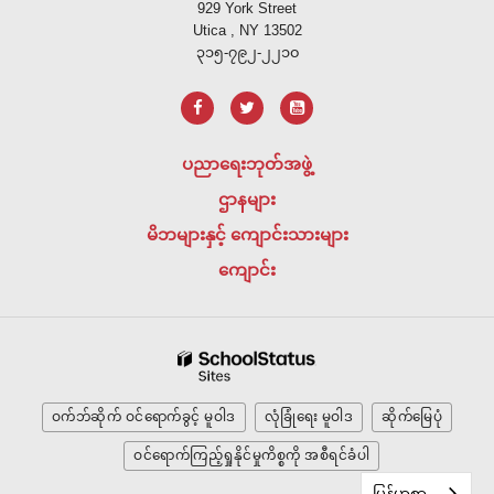
929 York Street
ပီ
Utica , NY 13502
ဒီ
၃၁၅-၇၉၂-၂၂၁၀
အ
က်
ဖ်
အသုံးပြု
ပညာရေးဘုတ်အဖွဲ့
၍
ဌာနများ
သတင်း
အချက်အလက်
မိဘများနှင့် ကျောင်းသားများ
များ
ကျောင်း
ကို
ထောက်ပံ့
ပေး
သည်
၊
အ
ဝက်ဘ်ဆိုက် ဝင်ရောက်ခွင့် မူဝါဒ
လုံခြုံရေး မူဝါဒ
ဆိုက်မြေပုံ
ဒိုဘီ
ဝင်ရောက်ကြည့်ရှုနိုင်မှုကိစ္စကို အစီရင်ခံပါ
အက်
မြန်မာစာ