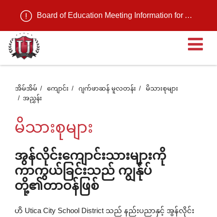
Board of Education Meeting Information for August 11, 2026
ဖွင
ထ
အိမ်အိမ်
ကျောင်း
ဂျက်ဖာဆန် မူလတန်း
မိသားစုများ
အညွှန်း
တဲ
မိသားစုများ
အ
အွန်လိုင်းကျောင်းသားများကို
ကာကွယ်ခြင်းသည် ကျွန်ုပ်
စာ
တို့၏တာဝန်ဖြစ်
ဟိ Utica City School District သည် နည်းပညာနှင့် အွန်လိုင်း