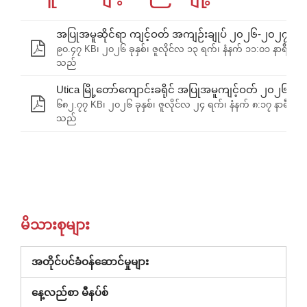
အပြုအမူဆိုင်ရာ ကျင့်ဝတ် အကျဉ်းချုပ် ၂၀၂၆-၂၀၂၇.doc
၉၀.၄၇ KB၊ ၂၀၂၆ ခုနှစ်၊ ဇူလိုင်လ ၁၃ ရက်၊ နံနက် ၁၁:၀၁ နာရီတွင် 
သည်
Utica မြို့တော်ကျောင်းခရိုင် အပြုအမူကျင့်ဝတ် ၂၀၂၆-၂၀
၆၈၂.၇၇ KB၊ ၂၀၂၆ ခုနှစ်၊ ဇူလိုင်လ ၂၄ ရက်၊ နံနက် ၈:၁၇ နာရီတွင် 
သည်
မိသားစုများ
(ဝင်း
အတိုင်ပင်ခံဝန်ဆောင်မှုများ
ဒိုး
နေ့လည်စာ မီနပ်စ်
အသစ်