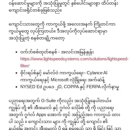
ဝန်ဆောင်မှုများကို အသုံးပြုမှုတွင် နှစ်ပေါင်းများစွာ ထိပ်တန်း
ကျောင်းခရိုင်တစ်ခုဖြစ်သည်။
ကျောင်းသားတွေကို ကာကွယ်ဖို့ အလေးအနက် ကြိုတင်ကာ
ကွယ်မှုတွေ လုပ်ကြတယ်။ ဒီအလုပ်ကိုလုပ်ဆောင်ရာမှာ
အသုံးပြုတဲ့ စနစ်တချို့ကတော့
ဝက်ဘ်စစ်ထုတ်စနစ် - အလင်းအမြန်နှုန်း
https://www.lightspeedsystems.com/solutions/lightspeed-
filter/
ဗိုင်းရပ်စ်နှင့် မော်လ်ဝဲ ကာကွယ်ရေး– Cylance AI
ကာကွယ်ရေးနှင့် Microsoft လုံခြုံရေး အက်ဆဲန့်
NYSED Ed ဥပဒေ ၂D, COPPA နှင့် FERPA လိုက်နာမှု
ပညာရေးအတွက် G-Suite ကိုလည်း အသုံးပြုနေပါတယ်။
ကျွန်ုပ် တို့ ၏ အီးမေးလ် နှင့် ဂူဂဲလ် ဒေါ့ခ်စ် တို့ ကို ပညာရေး
အတွက် ဂူဂဲလ် Apps အောက် တွင် အပြည့်အဝ ကာကွယ် ထား
ပါ သည် ။ ကျောင်းသား များ ကို ကျွန်ုပ် တို့ ကျောင်း ၏
နယ်မြေ အတွင်း အီးမေးလ် ပို့ ရန် စွမ်းရည် သာ ရှိ ခြင်း ဖြင့် သာ