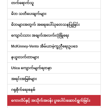
တက်ရောက်သူ
မိဘ သတိပေးချက်များ
မိဘများအတွက် အရေးပေါ်သုတေသနပြုခြင်း
ကျောင်းသား အချက်အလက်လုံခြုံရေး
McKinney-Vento အိမ်ယာမဲ့ကူညီရေးဥပဒေ
နယူးလက်တာများ
Utica ကျောက်မျက်ရတနာ
အရင်းအမြစ်များ
ဂရုစိုက်ရေးစနစ်
ကောလိပ်နှင့် အသိုက်အဝန်း ပူးပေါင်းဆောင်ရွက်ခြင်း