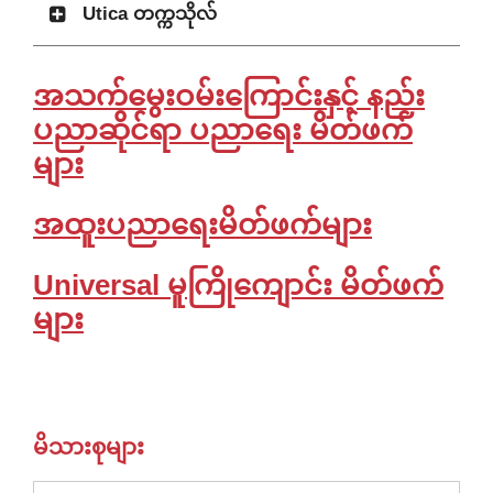
Utica တက္ကသိုလ်
အသက်မွေးဝမ်းကြောင်းနှင့် နည်း
ပညာဆိုင်ရာ ပညာရေး မိတ်ဖက်
များ
အထူးပညာရေးမိတ်ဖက်များ
Universal မူကြိုကျောင်း မိတ်ဖက်
များ
မိသားစုများ