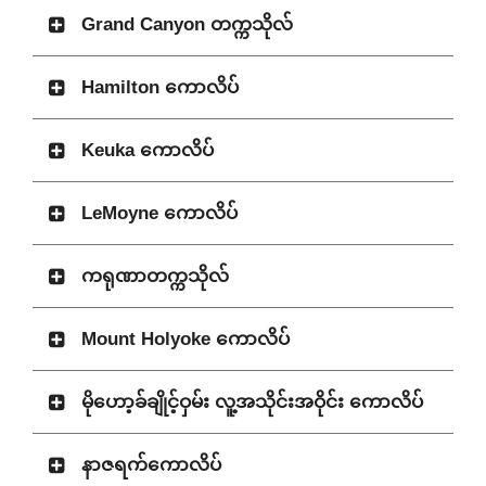
Grand Canyon တက္ကသိုလ်
Hamilton ကောလိပ်
Keuka ကောလိပ်
LeMoyne ကောလိပ်
ကရုဏာတက္ကသိုလ်
Mount Holyoke ကောလိပ်
မိုဟော့ခ်ချိုင့်ဝှမ်း လူ့အသိုင်းအဝိုင်း ကောလိပ်
နာဇရက်ကောလိပ်