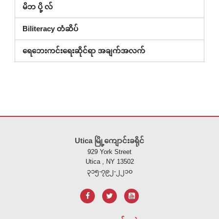
မိဘ ပို့ လ်
Biliteracy တံဆိပ်
ရေဘေးကင်းရေးဆိုင်ရာ အချက်အလက်
ဤ
ဆိုက်
Utica မြို့ကျောင်းခရိုင်
သည်
929 York Street
ပီ
Utica , NY 13502
ဒီ
၃၁၅-၇၉၂-၂၂၁၀
အ
က်
ဖ်
အသုံးပြု