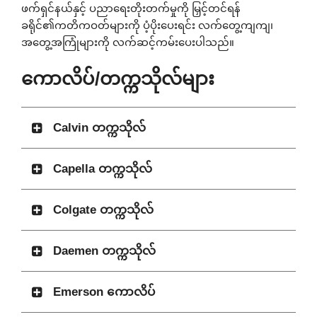
ဖက်ရှင်နယ်နှင့် ပညာရေးတိုးတက်မှုကို မြှင့်တင်ရန်
ခရိုင်၏ကတိကဝတ်များကို ပံ့ပိုးပေးရင်း လက်တွေ့ကျကျ၊
အတွေ့အကြုံများကို လက်ဆင့်ကမ်းပေးပါသည်။
ကောလိပ်/တက္ကသိုလ်များ
Calvin တက္ကသိုလ်
Capella တက္ကသိုလ်
Colgate တက္ကသိုလ်
Daemen တက္ကသိုလ်
Emerson ကောလိပ်